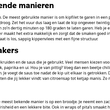
llende manieren
 De meest gebruikte manier is om kipfilet te garen in een p
droog. Zet het vuur dus laag en laat de kip ongeveer twintig
n zo’n dertig minuten op 180 graden te laten garen. Heb je
er maakt het extra makkelijk en zorgt dat de smaken goed in 
at is los, sappig kippenvlees met een fijne structuur.
akers
kruiden en de saus die je gebruikt. Veel mensen kiezen voo
paprika en ui. Hou je van pittig? Voeg dan een beetje chil
 Je voegt de saus toe nadat de kip uit elkaar is getrokken. 
die jij lekker vindt: van citroensap tot ketjap manis. Zo 
 meest bekende manier is op een broodje. Je neemt een zach
frisheid en een lekkere bite. Ook in wraps of pita’s smaakt 