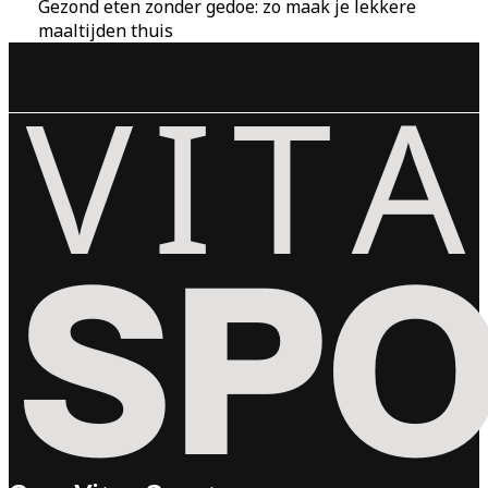
Gezond eten zonder gedoe: zo maak je lekkere
maaltijden thuis